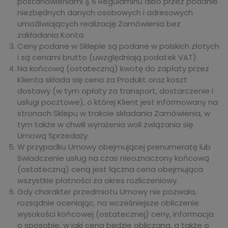
postanowieniami § 6 Regulaminu albo przez podanie
niezbędnych danych osobowych i adresowych
umożliwiających realizację Zamówienia bez
zakładania Konta.
Ceny podane w Sklepie są podane w polskich złotych
i są cenami brutto (uwzględniają podatek VAT).
Na końcową (ostateczną) kwotę do zapłaty przez
Klienta składa się cena za Produkt oraz koszt
dostawy (w tym opłaty za transport, dostarczenie i
usługi pocztowe), o której Klient jest informowany na
stronach Sklepu w trakcie składania Zamówienia, w
tym także w chwili wyrażenia woli związania się
Umową Sprzedaży.
W przypadku Umowy obejmującej prenumeratę lub
świadczenie usług na czas nieoznaczony końcową
(ostateczną) ceną jest łączna cena obejmująca
wszystkie płatności za okres rozliczeniowy.
Gdy charakter przedmiotu Umowy nie pozwala,
rozsądnie oceniając, na wcześniejsze obliczenie
wysokości końcowej (ostatecznej) ceny, informacja
o sposobie, w jaki cena będzie obliczana, a także o