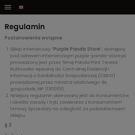
Regulamin
Postanowienia wstępne
Sklep internetowy ”
Purple Panda Store
”, dostępny
pod adresem internetowym purple-panda-store.pl,
prowadzony jest przez firmę Panda Print Teresa
Rutkowska wpisaną do Centralnej Ewidencji i
Informacji o Działalności Gospodarczej (CEIDG)
prowadzonej przez ministra właściwego ds.
gospodarki, NIP 1131101110.
Niniejszy regulamin skierowany jest do Konsumentów
i określa zasady i tryb zawierania z Konsumentem
Umowy Sprzedaży na odległość za pośrednictwem
Sklepu.
§ 2