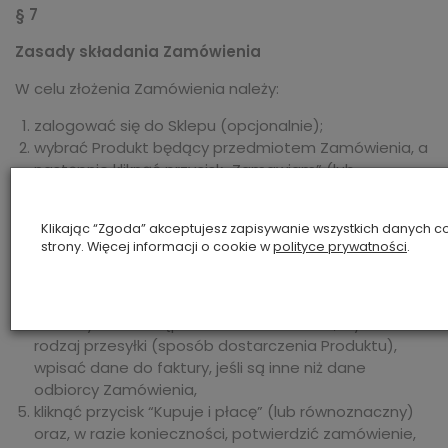
§ 7
Zasady składania Zamówienia
W celu złożenia Zamówienia należy:
zalogować się do Sklepu (opcjonalnie);
wybrać Produkt będący przedmiotem Zamówienia, a
następnie kliknąć przycisk „Zamawiam” (lub
równoznaczny);
zalogować się lub skorzystać z możliwości złożenia
Klikając “Zgoda” akceptujesz zapisywanie wszystkich danych 
Zamówienia bez rejestracji;
strony. Więcej informacji o cookie w
polityce prywatności
.
jeżeli wybrano możliwość złożenia Zamówienia bez
rejestracji – wypełnić Formularz zamówienia poprzez
wpisanie danych odbiorcy Zamówienia oraz adresu,
na który ma nastąpić dostawa Produktu, wybrać
rodzaj przesyłki (sposób dostarczenia Produktu),
wpisać dane do faktury, jeśli są inne niż dane
odbiorcy Zamówienia,
kliknąć przycisk “Kupuje i płacę” (lub równoznaczny)
oraz, w razie konieczności, potwierdzić zamówienie,