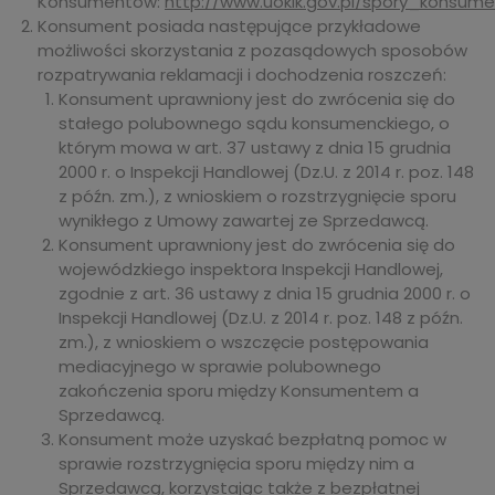
Konsumentów:
http://www.uokik.gov.pl/spory_konsume
Konsument posiada następujące przykładowe
możliwości skorzystania z pozasądowych sposobów
rozpatrywania reklamacji i dochodzenia roszczeń:
Konsument uprawniony jest do zwrócenia się do
stałego polubownego sądu konsumenckiego, o
którym mowa w art. 37 ustawy z dnia 15 grudnia
2000 r. o Inspekcji Handlowej (Dz.U. z 2014 r. poz. 148
z późn. zm.), z wnioskiem o rozstrzygnięcie sporu
wynikłego z Umowy zawartej ze Sprzedawcą.
Konsument uprawniony jest do zwrócenia się do
wojewódzkiego inspektora Inspekcji Handlowej,
zgodnie z art. 36 ustawy z dnia 15 grudnia 2000 r. o
Inspekcji Handlowej (Dz.U. z 2014 r. poz. 148 z późn.
zm.), z wnioskiem o wszczęcie postępowania
mediacyjnego w sprawie polubownego
zakończenia sporu między Konsumentem a
Sprzedawcą.
Konsument może uzyskać bezpłatną pomoc w
sprawie rozstrzygnięcia sporu między nim a
Sprzedawcą, korzystając także z bezpłatnej